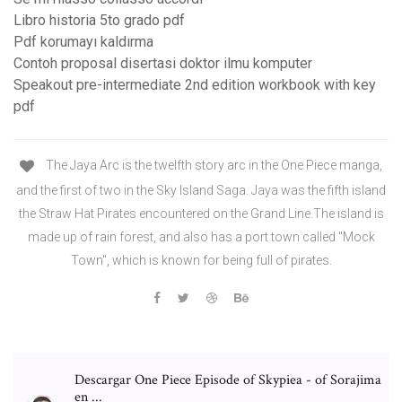
Libro historia 5to grado pdf
Pdf korumayı kaldırma
Contoh proposal disertasi doktor ilmu komputer
Speakout pre-intermediate 2nd edition workbook with key
pdf
The Jaya Arc is the twelfth story arc in the One Piece manga,
and the first of two in the Sky Island Saga. Jaya was the fifth island
the Straw Hat Pirates encountered on the Grand Line.The island is
made up of rain forest, and also has a port town called "Mock
Town", which is known for being full of pirates.
Descargar One Piece Episode of Skypiea - of Sorajima
en ...