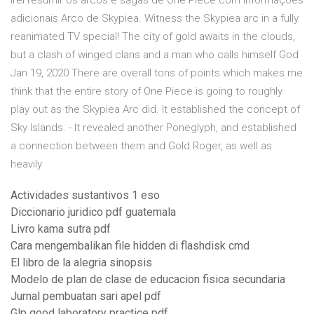
Irei resumir os arcos e sagas de One Piece com informações
adicionais Arco de Skypiea. Witness the Skypiea arc in a fully
reanimated TV special! The city of gold awaits in the clouds,
but a clash of winged clans and a man who calls himself God
Jan 19, 2020 There are overall tons of points which makes me
think that the entire story of One Piece is going to roughly
play out as the Skypiea Arc did. It established the concept of
Sky Islands. - It revealed another Poneglyph, and established
a connection between them and Gold Roger, as well as
heavily
Actividades sustantivos 1 eso
Diccionario juridico pdf guatemala
Livro kama sutra pdf
Cara mengembalikan file hidden di flashdisk cmd
El libro de la alegria sinopsis
Modelo de plan de clase de educacion fisica secundaria
Jurnal pembuatan sari apel pdf
Glp good laboratory practice pdf