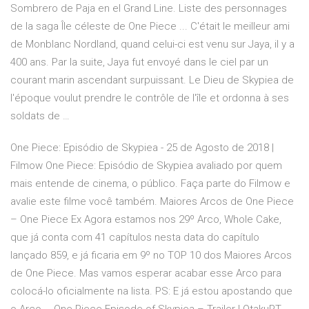
Sombrero de Paja en el Grand Line. Liste des personnages
de la saga Île céleste de One Piece ... C'était le meilleur ami
de Monblanc Nordland, quand celui-ci est venu sur Jaya, il y a
400 ans. Par la suite, Jaya fut envoyé dans le ciel par un
courant marin ascendant surpuissant. Le Dieu de Skypiea de
l'époque voulut prendre le contrôle de l'île et ordonna à ses
soldats de …
One Piece: Episódio de Skypiea - 25 de Agosto de 2018 |
Filmow One Piece: Episódio de Skypiea avaliado por quem
mais entende de cinema, o público. Faça parte do Filmow e
avalie este filme você também. Maiores Arcos de One Piece
– One Piece Ex Agora estamos nos 29º Arco, Whole Cake,
que já conta com 41 capítulos nesta data do capítulo
lançado 859, e já ficaria em 9º no TOP 10 dos Maiores Arcos
de One Piece. Mas vamos esperar acabar esse Arco para
colocá-lo oficialmente na lista. PS: E já estou apostando que