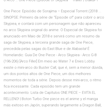
o Arco … One Piece Episode of Skypiea – Trailer | OtakuPT
One Piece: Episódio de Sorajima – Especial Torrent (2018 ...
SINOPSE: Primeiro da série de “Episode of” para cobrir o arco
Skypiea, e contará com um personagem que não apareceu
no arco Skypiea original do anime. O Especial de Skypiea foi
anunciado em Maio de 2018 e servirá como um resumo da
saga de Skypiea, a terceira grande saga de One Piece,
precedida pelas sagas do East Blue e de Alabasta! É
Homelandic: Guia De One Piece - Arco Skypiea - Arco G-8
(196-206) [Arco Filler] Em meio ao Water 7 e Enies Lobby
existe o mini-arco do Buster Call, que é, sem a menor dúvida,
um dos pontos altos de One Piece, um dos melhores
momentos de toda a série. Depois desse mini-arco, o ritmo
fica incessante. Cada episódio tem um grande
acontecimento. Lista de Capítulos ONE PIECE – EVITA EL
RELLENO! | Boton Turbo One piece es el anime y el manga
más exitoso en Japón, superando largamente a Dragon Ball,