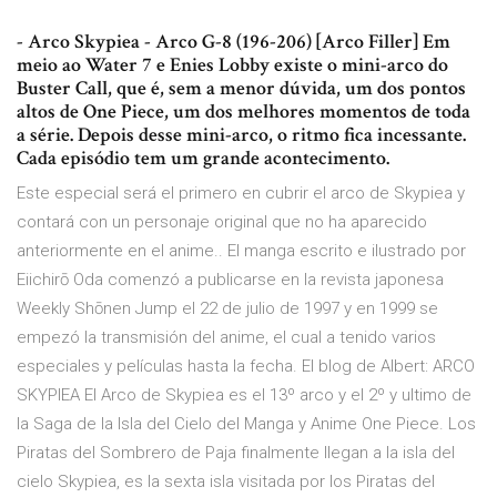
- Arco Skypiea - Arco G-8 (196-206) [Arco Filler] Em
meio ao Water 7 e Enies Lobby existe o mini-arco do
Buster Call, que é, sem a menor dúvida, um dos pontos
altos de One Piece, um dos melhores momentos de toda
a série. Depois desse mini-arco, o ritmo fica incessante.
Cada episódio tem um grande acontecimento.
Este especial será el primero en cubrir el arco de Skypiea y
contará con un personaje original que no ha aparecido
anteriormente en el anime.. El manga escrito e ilustrado por
Eiichirō Oda comenzó a publicarse en la revista japonesa
Weekly Shōnen Jump el 22 de julio de 1997 y en 1999 se
empezó la transmisión del anime, el cual a tenido varios
especiales y películas hasta la fecha. El blog de Albert: ARCO
SKYPIEA El Arco de Skypiea es el 13º arco y el 2º y ultimo de
la Saga de la Isla del Cielo del Manga y Anime One Piece. Los
Piratas del Sombrero de Paja finalmente llegan a la isla del
cielo Skypiea, es la sexta isla visitada por los Piratas del