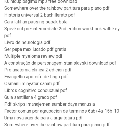
Ku hidup bagimu mp3 free download
Somewhere over the rainbow partitura para piano pdf
Historia universal 2 bachillerato pdf
Cara latihan passing sepak bola
Speakout pre-intermediate 2nd edition workbook with key
pdf
Livro de neurologia pdf
Ser papa max lucado pdf gratis
Multiple myeloma review pdf
A construção da personagem stanislavski download pdf
Pro anatomia clinica 2 edicion pdf
Evangelho apócrifo de tiago pdf
Osmanlı minyatür sanatı pdf
Libros cognitivo conductual pdf
Guia santillana 4 grado pdf
Pdf skripsi manajemen sumber daya manusia
Factor comun por agrupacion de terminos 6ab+4a-15b-10
Uma nova agenda para a arquitetura pdf
Somewhere over the rainbow partitura para piano pdf