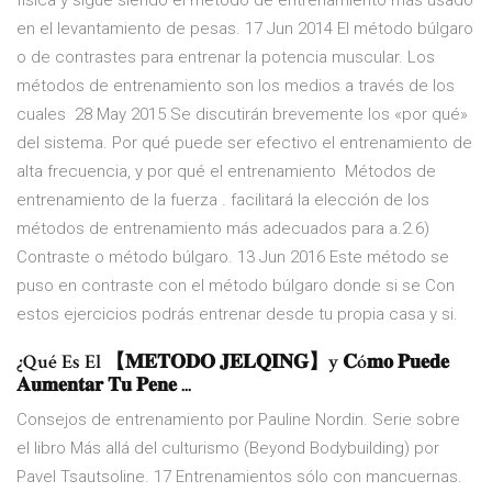
física y sigue siendo el método de entrenamiento más usado
en el levantamiento de pesas. 17 Jun 2014 El método búlgaro
o de contrastes para entrenar la potencia muscular. Los
métodos de entrenamiento son los medios a través de los
cuales 28 May 2015 Se discutirán brevemente los «por qué»
del sistema. Por qué puede ser efectivo el entrenamiento de
alta frecuencia, y por qué el entrenamiento Métodos de
entrenamiento de la fuerza . facilitará la elección de los
métodos de entrenamiento más adecuados para a.2.6)
Contraste o método búlgaro. 13 Jun 2016 Este método se
puso en contraste con el método búlgaro donde si se Con
estos ejercicios podrás entrenar desde tu propia casa y si.
¿Qué Es El 【𝐌𝐄𝐓𝐎𝐃𝐎 𝐉𝐄𝐋𝐐𝐈𝐍𝐆】y 𝐂ó𝐦𝐨 𝐏𝐮𝐞𝐝𝐞
𝐀𝐮𝐦𝐞𝐧𝐭𝐚𝐫 𝐓𝐮 𝐏𝐞𝐧𝐞 ...
Consejos de entrenamiento por Pauline Nordin. Serie sobre
el libro Más allá del culturismo (Beyond Bodybuilding) por
Pavel Tsautsoline. 17 Entrenamientos sólo con mancuernas.