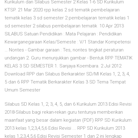
Kurikulum dan Silabus Semester 2 Kelas 1-6 SD Kurikulum
KTSP. 21 Mar 2020 rpp kelas 2 sd tematik pembelajaran
tematik kelas 3 sd semester 2 pembelajaran tematik kelas 1
sd semester 2 silabus pembelajaran tematik 10 Apr 2013
SILABUS Satuan Pendidikan : Mata Pelajaran : Pendidikan
Kewarganegaraan Kelas/Semeste : V/1 Standar Kompetensi
… Nontes - Gambar garaan : Tes, nontes tingkat peraturan
undangan 2. Guru menunjukkan gambar - Bentuk RPP TEMATIK
KELAS 3 SD SEMESTER 1. Sanjaya Koembara. 2 Jul 2012
Download RPP dan Silabus Berkarakter SD/MI Kelas 1, 2, 3, 4,
5 dan 6 RPP Tematik Berkarakter Kelas 3 SD Tema Tempat
Umum Semester
Silabus SD Kelas 1, 2, 3, 4, 5, dan 6 Kurikulum 2013 Edisi Revisi
2018-Silabus bagi rekan-rekan guru tentunya memberikan
maanfaat yang besar dalam kegiatan (PDF) RPP SD Kurikulum
2013 kelas 1,2,3,4,5,6 Edisi Revisi ... RPP SD Kurikulum 2013
kelas 1,2,3,4,5,6 Edisi Revisi Semester 1 dan 2 ini lengkap