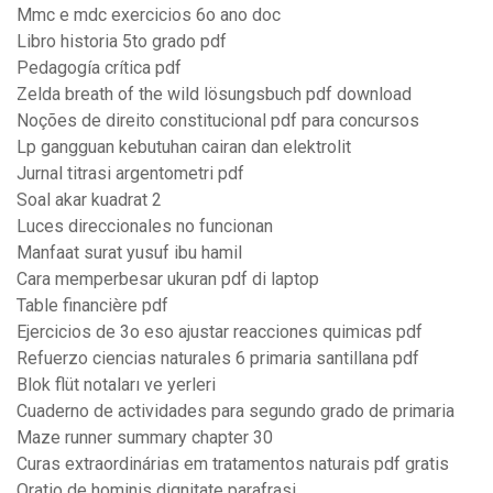
Mmc e mdc exercicios 6o ano doc
Libro historia 5to grado pdf
Pedagogía crítica pdf
Zelda breath of the wild lösungsbuch pdf download
Noções de direito constitucional pdf para concursos
Lp gangguan kebutuhan cairan dan elektrolit
Jurnal titrasi argentometri pdf
Soal akar kuadrat 2
Luces direccionales no funcionan
Manfaat surat yusuf ibu hamil
Cara memperbesar ukuran pdf di laptop
Table financière pdf
Ejercicios de 3o eso ajustar reacciones quimicas pdf
Refuerzo ciencias naturales 6 primaria santillana pdf
Blok flüt notaları ve yerleri
Cuaderno de actividades para segundo grado de primaria
Maze runner summary chapter 30
Curas extraordinárias em tratamentos naturais pdf gratis
Oratio de hominis dignitate parafrasi