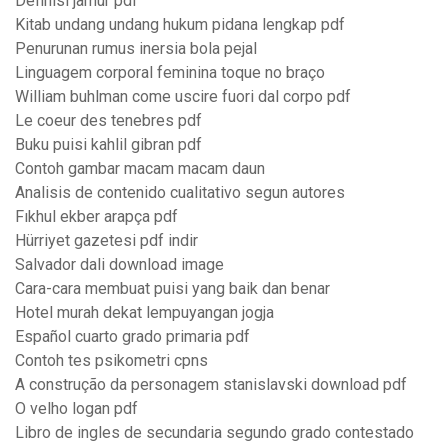
Definisi jamur pdf
Kitab undang undang hukum pidana lengkap pdf
Penurunan rumus inersia bola pejal
Linguagem corporal feminina toque no braço
William buhlman come uscire fuori dal corpo pdf
Le coeur des tenebres pdf
Buku puisi kahlil gibran pdf
Contoh gambar macam macam daun
Analisis de contenido cualitativo segun autores
Fıkhul ekber arapça pdf
Hürriyet gazetesi pdf indir
Salvador dali download image
Cara-cara membuat puisi yang baik dan benar
Hotel murah dekat lempuyangan jogja
Español cuarto grado primaria pdf
Contoh tes psikometri cpns
A construção da personagem stanislavski download pdf
O velho logan pdf
Libro de ingles de secundaria segundo grado contestado