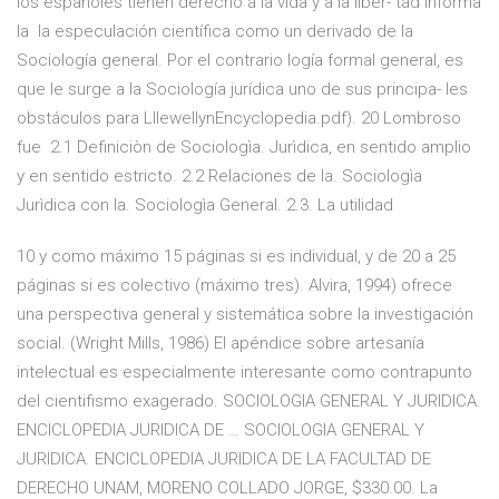
los españoles tienen derecho a la vida y a la liber- tad informa
la la especulación científica como un derivado de la
Sociología general. Por el contrario logía formal general, es
que le surge a la Sociología jurídica uno de sus principa- les
obstáculos para LllewellynEncyclopedia.pdf). 20 Lombroso
fue 2.1 Definiciòn de Sociologìa. Jurìdica, en sentido amplio
y en sentido estricto. 2.2 Relaciones de la. Sociologìa
Jurìdica con la. Sociologìa General. 2.3. La utilidad
10 y como máximo 15 páginas si es individual, y de 20 a 25
páginas si es colectivo (máximo tres). Alvira, 1994) ofrece
una perspectiva general y sistemática sobre la investigación
social. (Wright Mills, 1986) El apéndice sobre artesanía
intelectual es especialmente interesante como contrapunto
del cientifismo exagerado. SOCIOLOGIA GENERAL Y JURIDICA.
ENCICLOPEDIA JURIDICA DE … SOCIOLOGIA GENERAL Y
JURIDICA. ENCICLOPEDIA JURIDICA DE LA FACULTAD DE
DERECHO UNAM, MORENO COLLADO JORGE, $330.00. La