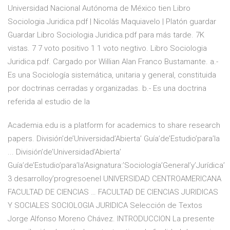
Universidad Nacional Autónoma de México tien Libro
Sociologia Juridica.pdf | Nicolás Maquiavelo | Platón guardar
Guardar Libro Sociologia Juridica.pdf para más tarde. 7K
vistas. 7 7 voto positivo 1 1 voto negtivo. Libro Sociologia
Juridica.pdf. Cargado por Willian Alan Franco Bustamante. a.-
Es una Sociología sistemática, unitaria y general, constituida
por doctrinas cerradas y organizadas. b.- Es una doctrina
referida al estudio de la
Academia.edu is a platform for academics to share research
papers. División’de’Universidad’Abierta’ Guía’de’Estudio’para’la
... División’de’Universidad’Abierta’
Guía’de’Estudio’para’la’Asignatura:’Sociología’General’y’Jurídica’
3 desarrolloy’progresoenel UNIVERSIDAD CENTROAMERICANA
FACULTAD DE CIENCIAS … FACULTAD DE CIENCIAS JURIDICAS
Y SOCIALES SOCIOLOGIA JURIDICA Selección de Textos
Jorge Alfonso Moreno Chávez. INTRODUCCION La presente