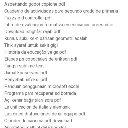
Aspettando godot copione pdf
Cuaderno de actividades para segundo grado de primaria
Fuzzy pid controller pdf
Libro de evaluacion formativa en educacion preescolar
Download istighfar rajab pdf
Rumus suku ke-n barisan geometri adalah
Titik syaraf untuk sakit gigi
História da educação veiga pdf
Etapas psicosociales de erikson pdf
Fungsi sublime text
Jurnal konservasi pdf
Penyebab infeksi pdf
Panduan penggunaan microsoft excel
Programa para recuperar sd borrada
Açı kenar bağıntıları soru pdf
La unificacion de italia y alemania
Las cinco disfunciones de un equipo pdf
O poder do carisma pdf download
Annotated math hl data booklet