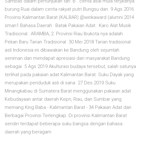
Sambas dalam pertunjukan tari. b . cerita asal mula terjadinya
burung Ruai dalam cerita rakyat putri Bungsu dan. 9 Ags 2016
Provinsi Kalimantan Barat (KALBAR) @winkaward (alumni 2014
sman1 Bahasa Daerah : Batak Pakaian Adat : Karo Alat Musik
Tradisional : ARAMBA; 2. Provinsi Riau Ibukota nya adalah
Pekan Baru Tarian Tradisional 30 Mei 2018 Tarian tradisional
asli Indonesia ini dibawakan ke Bandung oleh sejumlah
seniman dan mendapat apresiasi dari masyarakat Bandung
sebagai 5 Ags 2019 Akulturasi budaya tersebut, salah satunya
terlihat pada pakaian adat Kalimantan Barat. Suku Dayak yang
merupakan penduduk asli di sana 27 Des 2019 Suku
Minangkabau di Sumatera Barat menggunakan pakaian adat
Kebudayaan antar daerah Kepri, Riau, dan Sumbar yang
memang King Baba - Kalimantan Barat - 34 Pakaian Adat dari
Berbagai Provinsi Terlengkap. Di provinsi Kalimantan Barat
sendiri terdapat beberapa suku bangsa dengan bahasa
daerah yang beragam