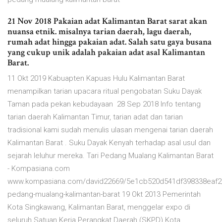
21 Nov 2018 Pakaian adat Kalimantan Barat sarat akan
nuansa etnik. misalnya tarian daerah, lagu daerah,
rumah adat hingga pakaian adat. Salah satu gaya busana
yang cukup unik adalah pakaian adat asal Kalimantan
Barat.
11 Okt 2019 Kabuapten Kapuas Hulu Kalimantan Barat
menampilkan tarian upacara ritual pengobatan Suku Dayak
Taman pada pekan kebudayaan 28 Sep 2018 Info tentang
tarian daerah Kalimantan Timur, tarian adat dan tarian
tradisional kami sudah menulis ulasan mengenai tarian daerah
Kalimantan Barat . Suku Dayak Kenyah terhadap asal usul dan
sejarah leluhur mereka. Tari Pedang Mualang Kalimantan Barat
- Kompasiana.com
www.kompasiana.com/david22669/5e1cb520d541df398338eaf2/t
pedang-mualang-kalimantan-barat 19 Okt 2013 Pemerintah
Kota Singkawang, Kalimantan Barat, menggelar expo di
seluruh Satuan Kerja Perangkat Daerah (SKPD) Kota