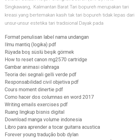
Singkawang, Kalimantan Barat Tari bopureh merupakan tari
kreasi yang bertemakan kasih tak tari bopureh tidak lepas dari
unsur-unsur estetika tari tradisional Dayak pada
Format penulisan label nama undangan
Ilmu mantiq (logika) pdf
Rüyada boş süslü beşik görmek
How to reset canon mg2570 cartridge
Gambar animasi olahraga
Teoria dei segnali gelli verde pdf
Responsabilidad civil objetiva pdf
Cours moment dinertie pdf
Como hacer dos columnas en word 2017
Writing emails exercises pdf
Ruang lingkup bisnis digital
Download manga volume indonesia
Libro para aprender a tocar guitarra acustica
Forever young tradução bob dylan