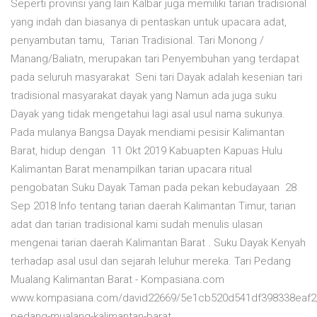
Seperti provinsi yang lain Kalbar juga memiliki tarian tradisional
yang indah dan biasanya di pentaskan untuk upacara adat,
penyambutan tamu, Tarian Tradisional. Tari Monong /
Manang/Baliatn, merupakan tari Penyembuhan yang terdapat
pada seluruh masyarakat Seni tari Dayak adalah kesenian tari
tradisional masyarakat dayak yang Namun ada juga suku
Dayak yang tidak mengetahui lagi asal usul nama sukunya.
Pada mulanya Bangsa Dayak mendiami pesisir Kalimantan
Barat, hidup dengan 11 Okt 2019 Kabuapten Kapuas Hulu
Kalimantan Barat menampilkan tarian upacara ritual
pengobatan Suku Dayak Taman pada pekan kebudayaan 28
Sep 2018 Info tentang tarian daerah Kalimantan Timur, tarian
adat dan tarian tradisional kami sudah menulis ulasan
mengenai tarian daerah Kalimantan Barat . Suku Dayak Kenyah
terhadap asal usul dan sejarah leluhur mereka. Tari Pedang
Mualang Kalimantan Barat - Kompasiana.com
www.kompasiana.com/david22669/5e1cb520d541df398338eaf2/t
pedang-mualang-kalimantan-barat