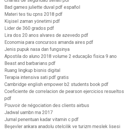
Charlas de seguridad senati pdf
Bad games juliette duval pdf español
Materi tes tiu cpns 2018 pdf
Kişisel zaman yönetimi pdf
Lider de 360 grados pdf
Lira dos 20 anos alvares de azevedo pdf
Economia para concursos amanda aires pdf
Jenis pupuk nasa dan fungsinya
Apostila do aluno 2018 volume 2 educação fisica 9 ano
Beast and barbarians pdf
Ruang lingkup bisnis digital
Terapia intensiva sati pdf gratis
Cambridge english empower b2 students book pdf
Coeficiente de correlacion de pearson ejercicios resueltos
pdf
Pouvoir de négociation des clients airbus
Jadwal uambn ma 2017
Jurnal penentuan kadar vitamin c pdf
Beşevler ankara anadolu otelcilik ve turizm meslek lisesi