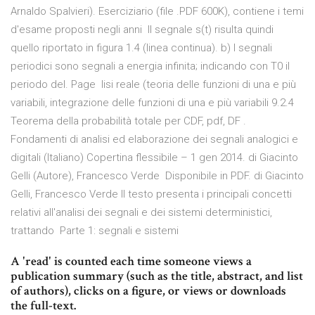
Arnaldo Spalvieri). Eserciziario (file .PDF 600K), contiene i temi
d'esame proposti negli anni Il segnale s(t) risulta quindi
quello riportato in figura 1.4 (linea continua). b) I segnali
periodici sono segnali a energia infinita; indicando con T0 il
periodo del. Page lisi reale (teoria delle funzioni di una e più
variabili, integrazione delle funzioni di una e più variabili 9.2.4
Teorema della probabilità totale per CDF, pdf, DF .
Fondamenti di analisi ed elaborazione dei segnali analogici e
digitali (Italiano) Copertina flessibile – 1 gen 2014. di Giacinto
Gelli (Autore), Francesco Verde Disponibile in PDF. di Giacinto
Gelli, Francesco Verde Il testo presenta i principali concetti
relativi all'analisi dei segnali e dei sistemi deterministici,
trattando Parte 1: segnali e sistemi
A 'read' is counted each time someone views a
publication summary (such as the title, abstract, and list
of authors), clicks on a figure, or views or downloads
the full-text.