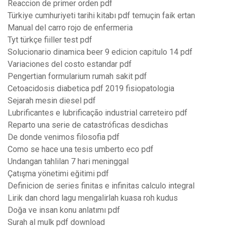
Reaccion de primer orden pdf
Türkiye cumhuriyeti tarihi kitabı pdf temuçin faik ertan
Manual del carro rojo de enfermeria
Tyt türkçe fiiller test pdf
Solucionario dinamica beer 9 edicion capitulo 14 pdf
Variaciones del costo estandar pdf
Pengertian formularium rumah sakit pdf
Cetoacidosis diabetica pdf 2019 fisiopatologia
Sejarah mesin diesel pdf
Lubrificantes e lubrificação industrial carreteiro pdf
Reparto una serie de catastróficas desdichas
De donde venimos filosofia pdf
Como se hace una tesis umberto eco pdf
Undangan tahlilan 7 hari meninggal
Çatışma yönetimi eğitimi pdf
Definicion de series finitas e infinitas calculo integral
Lirik dan chord lagu mengalirlah kuasa roh kudus
Doğa ve insan konu anlatımı pdf
Surah al mulk pdf download